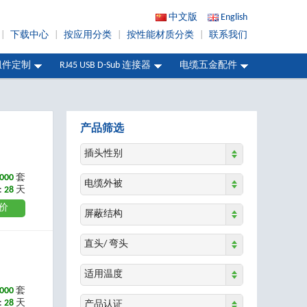
中文版
English
|
下载中心
|
按应用分类
|
按性能材质分类
|
联系我们
组件定制
RJ45 USB D-Sub 连接器
电缆五金配件
产品筛选
插头性别
000
套
电缆外被
:
28
天
价
屏蔽结构
直头/ 弯头
适用温度
000
套
:
28
天
产品认证