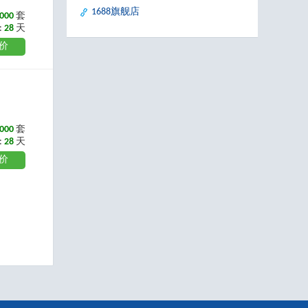
1688旗舰店
000
套
:
28
天
价
000
套
:
28
天
价