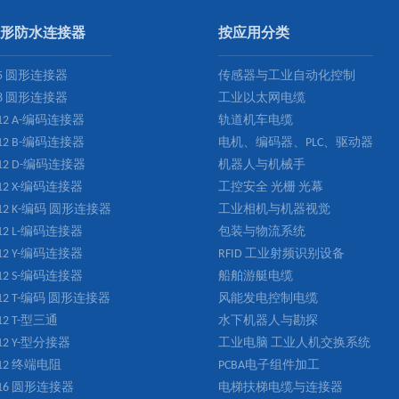
形防水连接器
按应用分类
5 圆形连接器
传感器与工业自动化控制
8 圆形连接器
工业以太网电缆
12 A-编码连接器
轨道机车电缆
12 B-编码连接器
电机、编码器、PLC、驱动器
12 D-编码连接器
机器人与机械手
12 X-编码连接器
工控安全 光栅 光幕
12 K-编码 圆形连接器
工业相机与机器视觉
12 L-编码连接器
包装与物流系统
12 Y-编码连接器
RFID 工业射频识别设备
12 S-编码连接器
船舶游艇电缆
12 T-编码 圆形连接器
风能发电控制电缆
12 T-型三通
水下机器人与勘探
12 Y-型分接器
工业电脑 工业人机交换系统
12 终端电阻
PCBA电子组件加工
16 圆形连接器
电梯扶梯电缆与连接器