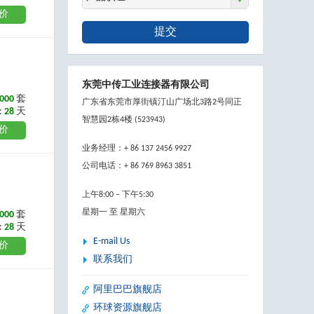
价
提交
东莞中传工业连接器有限公司
000
套
广东省东莞市厚街镇汀山广场北3路2号同正
:
28
天
智慧园2栋4楼 (523943)
价
业务经理：+ 86 137 2456 9927
公司电话：+ 86 769 8963 3851
上午8:00 – 下午5:30
星期一 至 星期六
000
套
:
28
天
E-mail Us
价
联系我们
阿里巴巴旗舰店
环球资源旗舰店