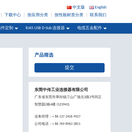
中文版
English
|
下载中心
|
按应用分类
|
按性能材质分类
|
联系我们
组件定制
RJ45 USB D-Sub 连接器
电缆五金配件
产品筛选
提交
东莞中传工业连接器有限公司
广东省东莞市厚街镇汀山广场北3路2号同正
智慧园2栋4楼 (523943)
业务经理：+ 86 137 2456 9927
公司电话：+ 86 769 8963 3851