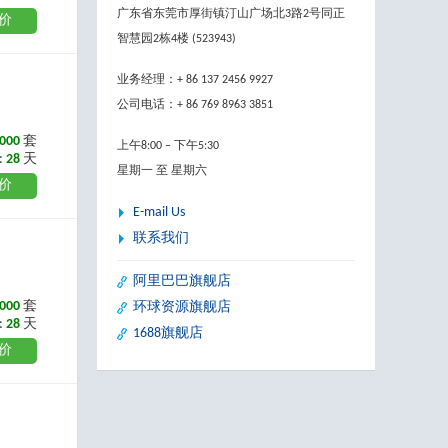
广东省东莞市厚街镇汀山广场北3路2号同正
价
智慧园2栋4楼 (523943)
业务经理：+ 86 137 2456 9927
公司电话：+ 86 769 8963 3851
000
套
上午8:00 – 下午5:30
:
28
天
星期一 至 星期六
价
E-mail Us
联系我们
阿里巴巴旗舰店
000
套
环球资源旗舰店
:
28
天
1688旗舰店
价