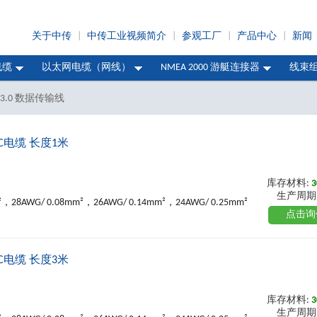
关于中传
|
中传工业视频简介
|
参观工厂
|
产品中心
|
新闻
线缆
以太网电缆（网线）
NMEA 2000 游艇连接器
线束
B 3.0 数据传输线
VC电缆 长度1米
库存材料:
3
生产周期
²，28AWG/ 0.08mm²，26AWG/ 0.14mm²，24AWG/ 0.25mm²
点击询
VC电缆 长度3米
库存材料:
3
生产周期