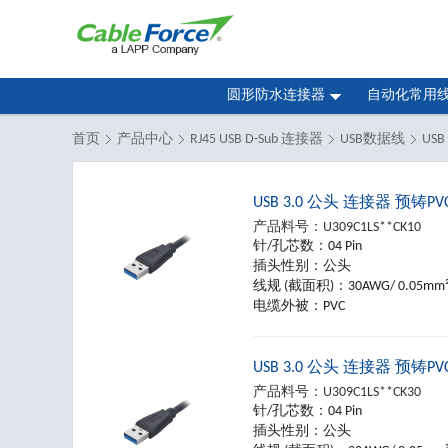
圆形防水连接器
自动化常用
首页
产品中心
RJ45 USB D-Sub 连接器
USB数据线
US
USB 3.0 公头 连接器 预铸P
产品料号：
U309C1LS**CK10
针/孔芯数：
04 Pin
插头性别：
公头
线规 (截面积)：
30AWG/ 0.05mm
电缆外被：
PVC
USB 3.0 公头 连接器 预铸P
产品料号：
U309C1LS**CK30
针/孔芯数：
04 Pin
插头性别：
公头