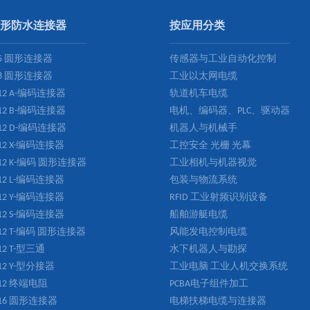
形防水连接器
按应用分类
5 圆形连接器
传感器与工业自动化控制
8 圆形连接器
工业以太网电缆
12 A-编码连接器
轨道机车电缆
12 B-编码连接器
电机、编码器、PLC、驱动器
12 D-编码连接器
机器人与机械手
12 X-编码连接器
工控安全 光栅 光幕
12 K-编码 圆形连接器
工业相机与机器视觉
12 L-编码连接器
包装与物流系统
12 Y-编码连接器
RFID 工业射频识别设备
12 S-编码连接器
船舶游艇电缆
12 T-编码 圆形连接器
风能发电控制电缆
12 T-型三通
水下机器人与勘探
12 Y-型分接器
工业电脑 工业人机交换系统
12 终端电阻
PCBA电子组件加工
16 圆形连接器
电梯扶梯电缆与连接器