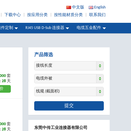
中文版
English
|
下载中心
|
按应用分类
|
按性能材质分类
|
联系我们
组件定制
RJ45 USB D-Sub 连接器
电缆五金配件
产品筛选
接线长度
000
套
电缆外被
:
28
天
价
线规 (截面积)
提交
000
套
东莞中传工业连接器有限公司
:
28
天