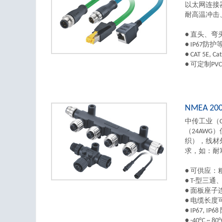
以太网连接器
耐高温冲击
● 直头、
● IP67防
● CAT 5E, 
● 可定制PVC,
NMEA 2
中传工业（CA
（24AWG）
织），线材
求，如：耐
● 可供应
● T-型三
● 面板座子
● 电缆长度
● IP67, IP
● -40°C ~