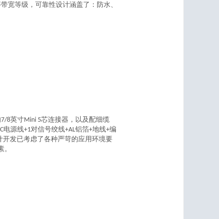
Cat 7等带宽等级，可靠性设计涵盖了：防水、
的7/8英寸Mini 5芯连接器，以及配细缆
（2C电源线+1对信号绞线+AL铝箔+地线+编
的设计开发已考虑了各种严苛的应用环境要
素。