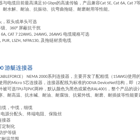
与电缆目前最高满足10 Gbps的高速传输，产品兼容Cat 5E, Cat 6A, 
、耐水解、耐油、抗振动、抗弯曲拖链、耐磨耐用等性能。
弯头，双头或单头可选
护等级、360° 屏蔽抗干扰
Cat 6A, CAT 7 22AWG, 24AWG, 26AWG 电缆规格可选
 PUR, LSZH, NFPA130, 及拖链材质电缆
000 游艇连接器
BLEFORCE） NEMA 2000系列连接器，主要开发了配粗缆（15AWG)使用
使用的Micro 5芯连接器，连接器配线为标准的ODVA DeviceNet结构，即
外被可选TPU与PVC两种，默认颜色为黑色或紫色RAL4001，整个产品
寒、耐高温、抗水碱、耐油、耐腐蚀、抗紫外线、耐磨、耐插拔等性能要
：粗缆，中缆，细缆
通、电源分配头、终端电阻、保险丝
连接器
可定制化
68 防护等级
 80°C耐温范围