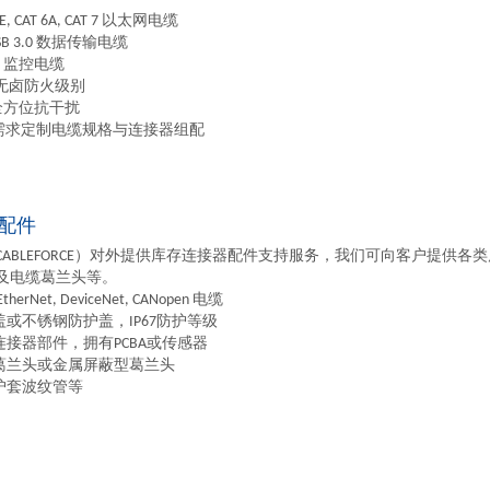
 5E, CAT 6A, CAT 7 以太网电缆
, USB 3.0 数据传输电缆
VGA 监控电缆
低烟无卤防火级别
蔽全方位抗干扰
户需求定制电缆规格与连接器组配
配件
CABLEFORCE）对外提供库存连接器配件支持服务，我们可向客户提供各
及电缆葛兰头等。
 EtherNet, DeviceNet, CANopen 电缆
盖或不锈钢防护盖，IP67防护等级
连接器部件，拥有PCBA或传感器
缆葛兰头或金属屏蔽型葛兰头
装护套波纹管等