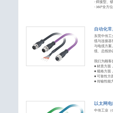
- 焊接型、
- 360°全
自动化常
东莞中传工业
缆与连接器
与电缆方案
缆、总线协议
我们为顾客
● 材质方
● 规格方
● 可靠性
● 传输性
以太网电
中传工业（C