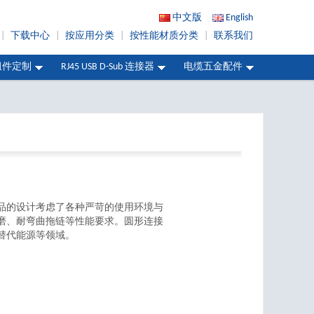
中文版
English
|
下载中心
|
按应用分类
|
按性能材质分类
|
联系我们
组件定制
RJ45 USB D-Sub 连接器
电缆五金配件
品的设计考虑了各种严苛的使用环境与
磨、耐弯曲拖链等性能要求。圆形连接
替代能源等领域。