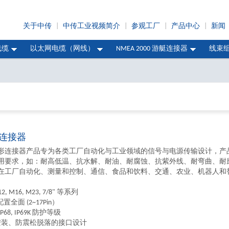
关于中传
|
中传工业视频简介
|
参观工厂
|
产品中心
|
新闻
线缆
以太网电缆（网线）
NMEA 2000 游艇连接器
线束
连接器
形连接器产品专为各类工厂自动化与工业领域的信号与电源传输设计，产
用要求，如：耐高低温、抗水解、耐油、耐腐蚀、抗紫外线、耐弯曲、耐
在工厂自动化、测量和控制、通信、食品和饮料、交通、农业、机器人和
M12, M16, M23, 7/8" 等系列
置全面 (2~17Pin）
7, IP68, IP69K 防护等级
紧安装、防震松脱落的接口设计