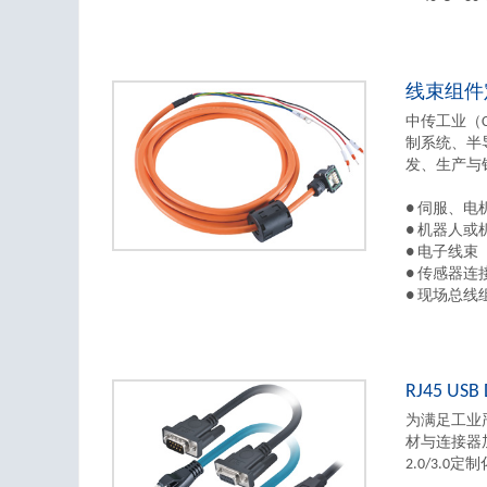
线束组件
中传工业（
制系统、半
发、生产与
● 伺服、
● 机器人
● 电子线束
● 传感器连
● 现场总线
RJ45 US
为满足工业
材与连接器加
2.0/3.0