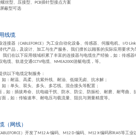
锁螺丝型、压接型、PCB插针型接点方案
方位屏蔽型可选
用线缆
连接器（CABLEFORCE）为工业自动化设备、传感器、伺服电机、I/O L
替代产品，及设计、加工与生产服务。我们擅长以顾客的实际应用要求为
。我们在以下应用领域积累了丰富的连接器与电缆生产经验，如：传感器
电缆、轨道交通CCTV电缆、NMEA2000游艇电缆，等。
提供以下电缆定制服务：
面，如：耐温、高柔、抗紫外线、耐油、低烟无卤、抗水解；
面，如：单头、双头、多头、多芯线、混合接头等配置；
方面，如：插拔寿命、抗电磁干扰、防水、防尘、防振松、耐磨、耐弯曲、
能方面，如：传输速率、耐电压与载流量、阻抗与测量精度等。
缆（网线）
ABLEFORCE）开发了M12 A-编码、M12 D-编码、M12 X-编码和RJ