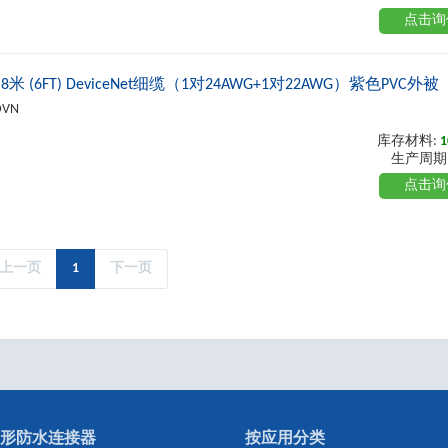
点击询
米 (6FT) DeviceNet细缆（1对24AWG+1对22AWG）紫色PVC外被
DVN
库存材料:
1
生产周期
点击询
上一页
1
下一页
形防水连接器
按应用分类