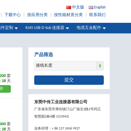
中文版
English
|
下载中心
|
按应用分类
|
按性能材质分类
|
联系我们
组件定制
RJ45 USB D-Sub 连接器
电缆五金配件
产品筛选
接线长度
200
套
提交
:
28
天
价
东莞中传工业连接器有限公司
广东省东莞市厚街镇汀山广场北3路2号同正
智慧园2栋4楼 (523943)
000
套
业务经理：+ 86 137 2456 9927
:
28
天