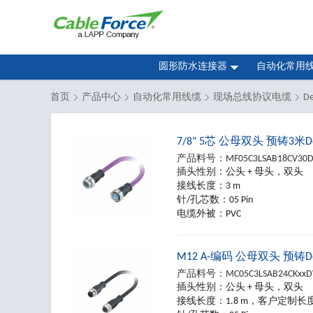
圆形防水连接器
自动化常用
首页
产品中心
自动化常用线缆
现场总线协议电缆
D
7/8" 5芯 公母双头 预铸3米D
产品料号：
MF05C3LSAB18CV30
插头性别：
公头 + 母头，双头
接线长度：
3 m
针/孔芯数：
05 Pin
电缆外被：
PVC
M12 A-编码 公母双头 预铸D
产品料号：
MC05C3LSAB24CKxx
插头性别：
公头 + 母头，双头
接线长度：
1.8 m，客户定制长