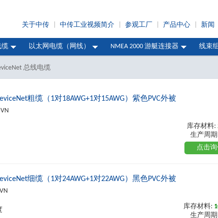
关于中传
|
中传工业视频简介
|
参观工厂
|
产品中心
|
新闻
线缆
以太网电缆（网线）
NMEA 2000 游艇连接器
线束
eviceNet 总线电缆
eviceNet粗缆（1对18AWG+1对15AWG）紫色PVC外被
DVN
库存材料:
生产周期
点击询
eviceNet细缆（1对24AWG+1对22AWG）黑色PVC外被
DVN
库存材料:
1
度
生产周期