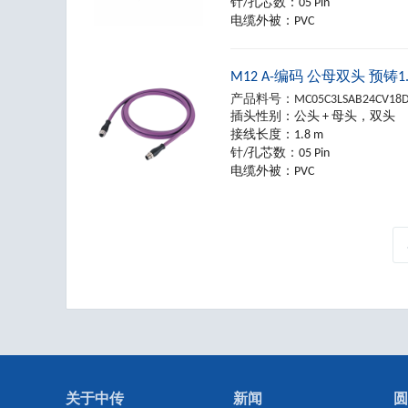
针/孔芯数：
05 Pin
电缆外被：
PVC
M12 A-编码 公母双头 预铸1.8
产品料号：
MC05C3LSAB24CV18
插头性别：
公头 + 母头，双头
接线长度：
1.8 m
针/孔芯数：
05 Pin
电缆外被：
PVC
关于中传
新闻
圆