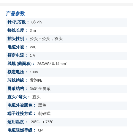
产品参数
针/孔芯数：
08 Pin
接线长度：
3 m
插头性别：
公头 + 公头，双头
电缆外被：
PVC
额定电流：
1 A
线规 (截面积)：
26AWG/ 0.14mm²
额定电压：
100V
芯线绝缘：
发泡PE
屏蔽结构：
360° 全屏蔽
直头/ 弯头：
直头
电缆外被颜色：
黑色
端子连接方式：
刺破式
适用温度：
-20°C ~ + 75°C
电缆阻燃等级：
CM