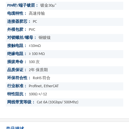
PIN针/端子镀层：
镀金30μ"
电缆特性：
高速传输
连接器胶芯：
PC
外模包胶：
PVC
对锁螺丝/螺母：
铜镀镍
接触电阻：
≤10mΩ
绝缘电阻：
≥ 100 MΩ
插拔寿命：
100 次
品质保证：
2年 保质期
环保符合性：
RoHS 符合
行业标准：
Profinet, EtherCAT
特性阻抗：
100Ω +/-12
网线带宽等级：
Cat 6A (10Gbps/ 500Mhz)
产品描述