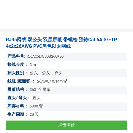
RJ45网线 双公头 双层屏蔽 带螺栓 预铸Cat 6A S/FTP
4x2x26AWG PVC黑色以太网线
产品料号:
RJ6AC5LIG30B26CK30
接线长度：
3 m
插头性别：
公头 + 公头，双头
线规 (截面积)：
26AWG/ 0.14mm²
屏蔽结构：
360° 全屏蔽
直头/ 弯头：
直头
库存材料：
5000
套
生产周期：
28
天
点击询价