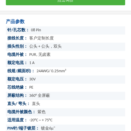
点击询价
产品参数
针/孔芯数：
08 Pin
接线长度：
客户定制长度
插头性别：
公头 + 公头，双头
电缆外被：
PUR, 无卤素
额定电流：
1 A
线规 (截面积)：
24AWG/ 0.25mm²
额定电压：
30V
芯线绝缘：
PE
屏蔽结构：
360° 全屏蔽
直头/ 弯头：
直头
电缆外被颜色：
紫色
适用温度：
-20°C ~ + 75°C
PIN针/端子镀层：
镀金6μ"