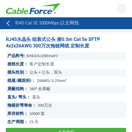
导航
RJ45 Cat 5E 1000Mbps 以太网线
RJ45水晶头 组装式公头 接0.5m Cat 5e SFTP
4x2x26AWG 300万次拖链网线 定制长度
产品料号:
RJ5EA5LI26RVxxF3
接线长度：
客户定制长度
插头性别：
公头 + 公头，双头
线规 (截面积)：
24AWG/ 0.25mm²
屏蔽结构：
360° 全屏蔽
直头/ 弯头：
直头
拖链折弯寿命：
300万次
库存材料：
10000
套
生产周期：
21
天