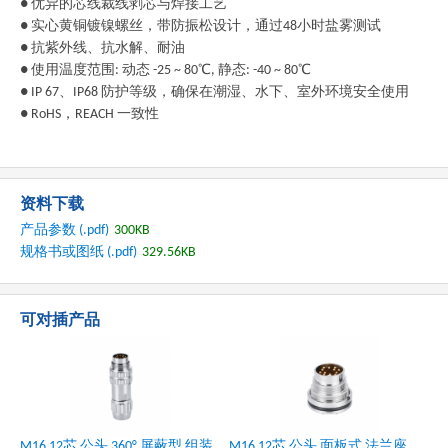
● 优异的芯线裁线剥芯与焊接工艺
● 实心黄铜镀镍螺丝，带防振松设计，通过48小时盐雾测试
● 抗紫外线、抗水解、耐油
● 使用温度范围: 动态 -25 ~ 80℃, 静态: -40 ~ 80℃
● IP 67、IP68 防护等级，确保在潮湿、水下、室外环境安全使用
● RoHS，REACH 一致性
资料下载
产品参数 (.pdf)
300KB
规格书或图纸 (.pdf)
329.56KB
可对插产品
M16 12芯 公头 360° 屏蔽型 组装
M16 12芯 公头 面板式 法兰座