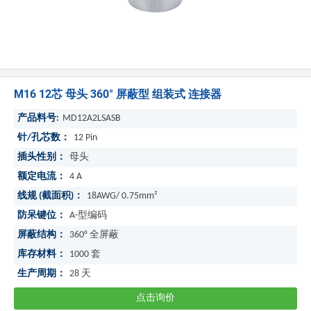
M16 12芯 母头 360° 屏蔽型 组装式 连接器
产品料号:
MD12A2LSASB
针/孔芯数：
12 Pin
插头性别：
母头
额定电流：
4 A
线规 (截面积)：
18AWG/ 0.75mm²
防呆键位：
A-型编码
屏蔽结构：
360° 全屏蔽
库存材料：
1000
套
生产周期：
28
天
点击询价