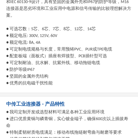
和IEC 60130-9设计，具有坚固的金属外壳和IP67的防护等级，M16
连接器是恶劣环境和工业应用中电源和信号传输的比较理想解决方
案。
● 可选芯数：5芯、6芯、7芯、8芯、12芯、14芯
● 额定电压: 300V, 125V, 60V
● 额定电流: 8A, 4A
● 可定制电缆规格与长度，常用预铸PVC、PUR或TPE电缆
● 配套板端（面板式）插座有焊接型、PCB插针型可选
● 可定制耐油、抗水解、抗紫外线、移动拖链电缆
● 防护等级IP67
● 坚固的金属外壳结构
● 优秀的抗电磁干扰性能
中传工业连接器 - 产品特性
● 我司定制开发或选型材料可满足各种工业应用环境
● 进口优质黄铜与磷青铜，实心镀金端子，确保600次以上插拔寿
命
● 特制柔韧材质电缆满足：移动布线拖链耐弯曲与耐磨等要求