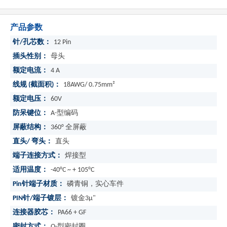
产品参数
针/孔芯数：
12 Pin
插头性别：
母头
额定电流：
4 A
线规 (截面积)：
18AWG/ 0.75mm²
额定电压：
60V
防呆键位：
A-型编码
屏蔽结构：
360° 全屏蔽
直头/ 弯头：
直头
端子连接方式：
焊接型
适用温度：
-40°C ~ + 105°C
Pin针端子材质：
磷青铜，实心车件
PIN针/端子镀层：
镀金3μ"
连接器胶芯：
PA66 + GF
密封方式：
O-型密封圈