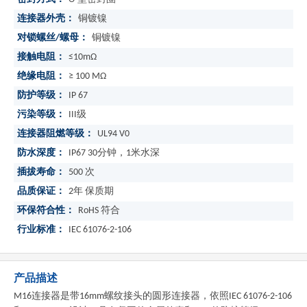
连接器外壳：
铜镀镍
对锁螺丝/螺母：
铜镀镍
接触电阻：
≤10mΩ
绝缘电阻：
≥ 100 MΩ
防护等级：
IP 67
污染等级：
III级
连接器阻燃等级：
UL94 V0
防水深度：
IP67 30分钟，1米水深
插拔寿命：
500 次
品质保证：
2年 保质期
环保符合性：
RoHS 符合
行业标准：
IEC 61076-2-106
产品描述
M16连接器是带16mm螺纹接头的圆形连接器，依照IEC 61076-2-106