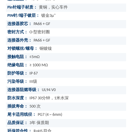
Pin针端子材质：
黄铜，实心车件
PIN针/端子镀层：
镀金3μ"
连接器胶芯：
PA66 + GF
密封方式：
O-型密封圈
连接器外壳：
PA66 + GF
对锁螺丝/螺母：
铜镀镍
接触电阻：
≤5mΩ
绝缘电阻：
≥ 1000 MΩ
防护等级：
IP 67
污染等级：
III级
连接器阻燃等级：
UL94 V0
防水深度：
IP67 30分钟，1米水深
插拔寿命：
500 次
尾卡适用线径：
PG7 (4 ~ 6mm)
品质保证：
3年 保质期
环保符合性：
RoHS 符合