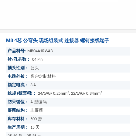
M8 4芯 公弯头 现场组装式 连接器 螺钉接线端子
产品料号:
MB04A1RWAB
针/孔芯数：
04 Pin
插头性别：
公头
电缆外被：
客户定制材料
额定电流：
3 A
线规 (截面积)：
24AWG/ 0.25mm², 22AWG/ 0.34mm²
防呆键位：
A-型编码
屏蔽结构：
非屏蔽
库存材料：
500
套
生产周期：
15
天