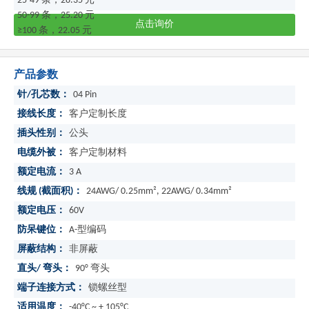
25-49 条，28.35 元
50-99 条，25.20 元
点击询价
≥100 条，22.05 元
产品参数
针/孔芯数：
04 Pin
接线长度：
客户定制长度
插头性别：
公头
电缆外被：
客户定制材料
额定电流：
3 A
线规 (截面积)：
24AWG/ 0.25mm², 22AWG/ 0.34mm²
额定电压：
60V
防呆键位：
A-型编码
屏蔽结构：
非屏蔽
直头/ 弯头：
90° 弯头
端子连接方式：
锁螺丝型
适用温度：
-40°C ~ + 105°C