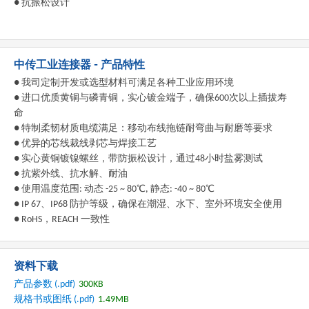
● 抗振松设计
中传工业连接器 - 产品特性
● 我司定制开发或选型材料可满足各种工业应用环境
● 进口优质黄铜与磷青铜，实心镀金端子，确保600次以上插拔寿
命
● 特制柔韧材质电缆满足：移动布线拖链耐弯曲与耐磨等要求
● 优异的芯线裁线剥芯与焊接工艺
● 实心黄铜镀镍螺丝，带防振松设计，通过48小时盐雾测试
● 抗紫外线、抗水解、耐油
● 使用温度范围: 动态 -25 ~ 80℃, 静态: -40 ~ 80℃
● IP 67、IP68 防护等级，确保在潮湿、水下、室外环境安全使用
● RoHS，REACH 一致性
资料下载
产品参数 (.pdf)
300KB
规格书或图纸 (.pdf)
1.49MB