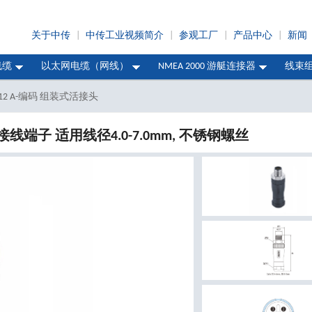
关于中传
|
中传工业视频简介
|
参观工厂
|
产品中心
|
新闻
线缆
以太网电缆（网线）
NMEA 2000 游艇连接器
线束
12 A-编码 组装式活接头
接线端子 适用线径4.0-7.0mm, 不锈钢螺丝