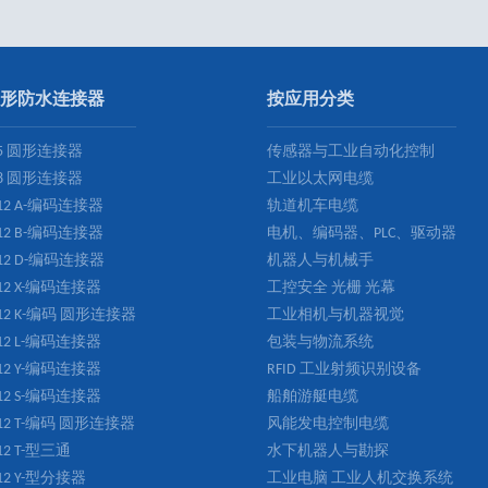
形防水连接器
按应用分类
5 圆形连接器
传感器与工业自动化控制
8 圆形连接器
工业以太网电缆
12 A-编码连接器
轨道机车电缆
12 B-编码连接器
电机、编码器、PLC、驱动器
12 D-编码连接器
机器人与机械手
12 X-编码连接器
工控安全 光栅 光幕
12 K-编码 圆形连接器
工业相机与机器视觉
12 L-编码连接器
包装与物流系统
12 Y-编码连接器
RFID 工业射频识别设备
12 S-编码连接器
船舶游艇电缆
12 T-编码 圆形连接器
风能发电控制电缆
12 T-型三通
水下机器人与勘探
12 Y-型分接器
工业电脑 工业人机交换系统