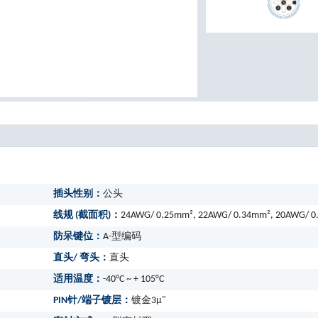
插头性别：
公头
线规 (截面积)：
24AWG/ 0.25mm², 22AWG/ 0.34mm², 20AWG/ 
防呆键位：
A-型编码
直头/ 弯头：
直头
适用温度：
-40°C ~ + 105°C
PIN针/端子镀层：
镀金3μ"