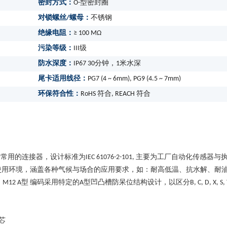
密封方式：
O-型密封圈
对锁螺丝/螺母：
不锈钢
绝缘电阻：
≥ 100 MΩ
污染等级：
III级
防水深度：
IP67 30分钟，1米水深
尾卡适用线径：
PG7 (4 ~ 6mm), PG9 (4.5 ~ 7mm)
环保符合性：
RoHS 符合, REACH 符合
的连接器，设计标准为IEC 61076-2-101, 主要为工厂自动化传感器与
使用环境，涵盖各种气候与场合的应用要求，如：耐高低温、抗水解、耐
编码采用特定的A型凹凸槽防呆位结构设计，以区分B, C, D, X, S, T, K
芯