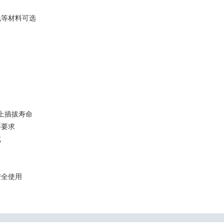
线等材料可选
以上插拔寿命
等要求
试
安全使用