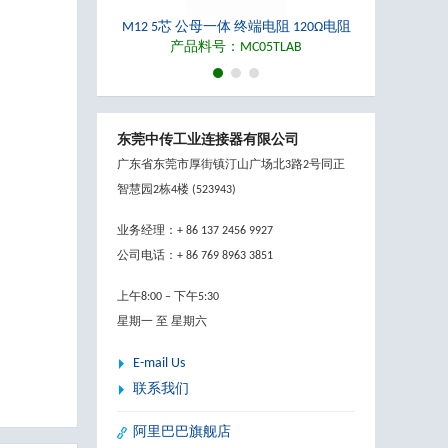
M12 5芯 公母一体 终端电阻 120Ω电阻
产品料号：MC05TLAB
1
2
3
东莞中传工业连接器有限公司
广东省东莞市厚街镇汀山广场北3路2号同正
M12 5芯 公母一体 终端电阻 120Ω电阻 塑胶螺丝
智慧园2栋4楼 (523943)
产品料号：MC05TLAP
业务经理：+ 86 137 2456 9927
公司电话：+ 86 769 8963 3851
上午8:00 – 下午5:30
星期一 至 星期六
M12 A-编码 5芯 母直头 组装式活接头 螺丝接线端子 适用线径4.0-7.0mm, IP67
产品料号：MC05A2LWAB
E-mail Us
联系我们
阿里巴巴旗舰店