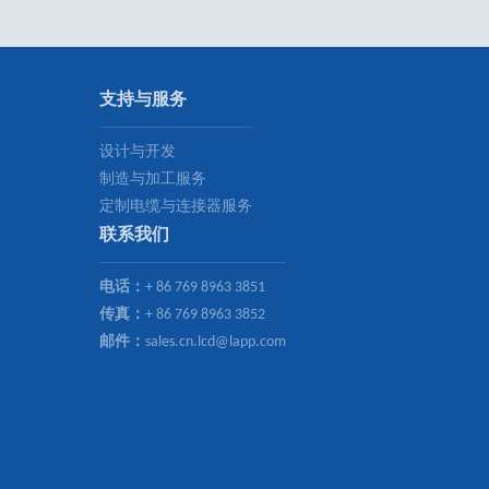
M12 A-编码 5芯 母直头 组装式活接头 螺丝接线端子 屏蔽型 不锈钢螺丝与主体
支持与服务
产品料号：MC05A2LWASS
设计与开发
制造与加工服务
定制电缆与连接器服务
联系我们
M12 A-编码 5芯 板端法兰座 公母一体 穿墙式 M12x1.0 锁板螺纹
产品料号：MC05P7AB12
电话：
+ 86 769 8963 3851
传真：
+ 86 769 8963 3852
邮件：
sales.cn.lcd@lapp.com
M12 A-编码 5芯 板端法兰座 公母一体 穿墙式 PG9锁板螺纹
产品料号：MC05P7ABP9