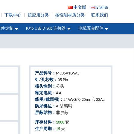
中文版
English
|
下载中心
|
按应用分类
|
按性能材质分类
|
联系我们
组件定制
RJ45 USB D-Sub 连接器
电缆五金配件
产品料号：
MC05A1LWAS
针/孔芯数：
05 Pin
插头性别：
公头
额定电流：
4 A
线规 (截面积)：
24AWG/ 0.25mm², 22AWG/ 0.34mm², 20AWG/ 0.5mm²
防呆键位：
A-型编码
屏蔽结构：
非屏蔽
库存材料：
1000
套
生产周期：
15
天