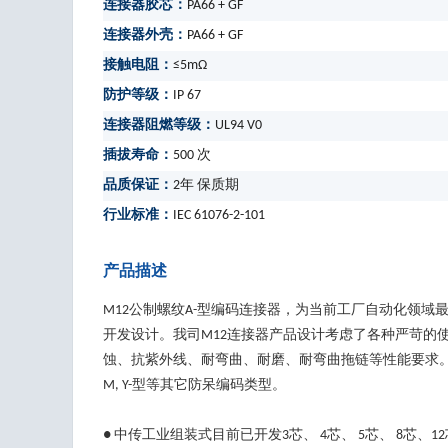
连接器胶芯：
PA66 + GF
连接器外壳：
PA66 + GF
接触电阻：
≤5mΩ
防护等级：
IP 67
连接器阻燃等级：
UL94 V0
插拔寿命：
500 次
品质保证：
2年 保质期
行业标准：
IEC 61076-2-101
产品描述
M12公制螺纹A-型编码连接器，为当前工厂自动化领域最常用
开发设计。我司M12连接器产品设计考虑了各种严苛的
蚀、抗紫外线、耐弯曲、耐磨、耐弯曲拖链等性能要求。M12 A型 
M, Y-型等其它防呆编码类型。
● 中传工业组装式目前已开发3芯、 4芯、 5芯、 8芯、12