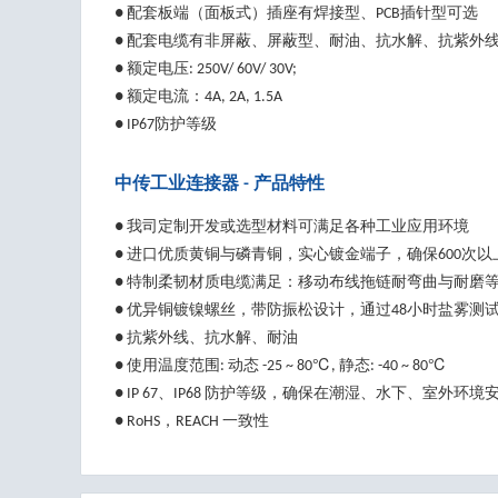
● 配套板端（面板式）插座有焊接型、PCB插针型可选
● 配套电缆有非屏蔽、屏蔽型、耐油、抗水解、抗紫外
● 额定电压: 250V/ 60V/ 30V;
● 额定电流：4A, 2A, 1.5A
● IP67防护等级
中传工业连接器 - 产品特性
● 我司定制开发或选型材料可满足各种工业应用环境
● 进口优质黄铜与磷青铜，实心镀金端子，确保600次
● 特制柔韧材质电缆满足：移动布线拖链耐弯曲与耐磨
● 优异铜镀镍螺丝，带防振松设计，通过48小时盐雾测
● 抗紫外线、抗水解、耐油
● 使用温度范围: 动态 -25 ~ 80℃, 静态: -40 ~ 80℃
● IP 67、IP68 防护等级，确保在潮湿、水下、室外环境
● RoHS，REACH 一致性