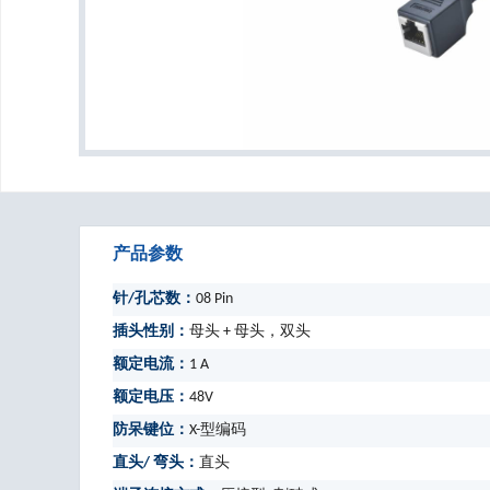
产品参数
针/孔芯数：
08 Pin
插头性别：
母头 + 母头，双头
额定电流：
1 A
额定电压：
48V
防呆键位：
X-型编码
直头/ 弯头：
直头