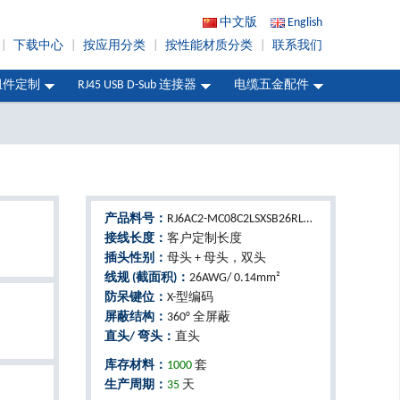
中文版
English
|
下载中心
|
按应用分类
|
按性能材质分类
|
联系我们
组件定制
RJ45 USB D-Sub 连接器
电缆五金配件
产品料号：
RJ6AC2-MC08C2LSXSB26RLBxx
接线长度：
客户定制长度
插头性别：
母头 + 母头，双头
线规 (截面积)：
26AWG/ 0.14mm²
防呆键位：
X-型编码
屏蔽结构：
360° 全屏蔽
直头/ 弯头：
直头
库存材料：
1000
套
生产周期：
35
天