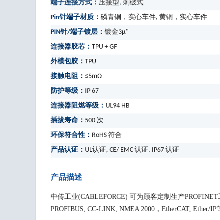
端子连接方式：
压接型, 刺破式
Pin针端子材质：
磷青铜，实心车件, 黄铜，实心车件
PIN针/端子镀层：
镀金3μ"
连接器胶芯：
TPU + GF
外模包胶：
TPU
接触电阻：
≤5mΩ
防护等级：
IP 67
连接器阻燃等级：
UL94 HB
插拔寿命：
500 次
环保符合性：
RoHS 符合
产品认证：
UL认证, CE/ EMC 认证, IP67 认证
产品描述
中传工业(CABLEFORCE) 可为顾客定制生产PROFI
PROFIBUS, CC-LINK, NMEA 2000，EtherCAT, Ethe