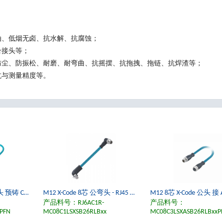
；
油、低烟无卤、抗水解、抗腐蚀；
合接头等；
防尘、防振松、耐磨、耐弯曲、抗摇摆、抗拖拽、拖链、抗焊渣等；
抗与测量精度等。
M12 X-Code 8芯 双公头 预铸 Cat 6A SFTP 4x2x26AWG 10Gbps PROFINET PUR以太网电缆
M12 X-Code 8芯 公弯头 - RJ45 公弯头 预铸 Cat 6A SFTP 4x2x26AWG 10Gbps PUR以太网电缆
产品料号：RJ6AC1R-
产品料号：
PFN
MC08C1LSXSB26RLBxx
MC08C3LSXASB26RLBxxP