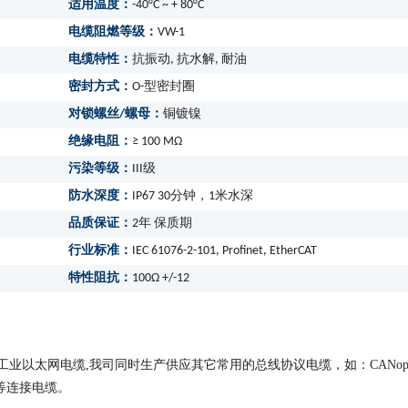
适用温度：
-40°C ~ + 80°C
电缆阻燃等级：
VW-1
电缆特性：
抗振动, 抗水解, 耐油
密封方式：
O-型密封圈
对锁螺丝/螺母：
铜镀镍
绝缘电阻：
≥ 100 MΩ
污染等级：
III级
防水深度：
IP67 30分钟，1米水深
品质保证：
2年 保质期
行业标准：
IEC 61076-2-101, Profinet, EtherCAT
特性阻抗：
100Ω +/-12
NET工业以太网电缆,我司同时生产供应其它常用的总线协议电缆，如：CANope
r/IP等连接电缆。