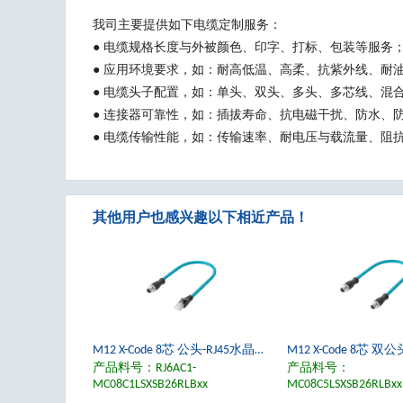
我司主要提供如下电缆定制服务：
● 电缆规格长度与外被颜色、印字、打标、包装等服务
● 应用环境要求，如：耐高低温、高柔、抗紫外线、耐
● 电缆头子配置，如：单头、双头、多头、多芯线、混
● 连接器可靠性，如：插拔寿命、抗电磁干扰、防水、
● 电缆传输性能，如：传输速率、耐电压与载流量、阻
其他用户也感兴趣以下相近产品！
M12 X-Code 8芯 公头-RJ45水晶头 预铸 Cat 6A SFTP 4x2x26AWG 10Gbps PUR无卤电缆
产品料号：RJ6AC1-
产品料号：
MC08C1LSXSB26RLBxx
MC08C5LSXSB26RLBxx