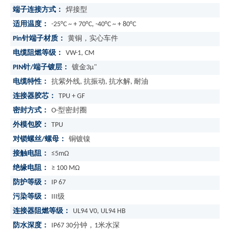
端子连接方式：
焊接型
适用温度：
-25°C ~ + 70°C, -40°C ~ + 80°C
Pin针端子材质：
黄铜，实心车件
电缆阻燃等级：
VW-1, CM
PIN针/端子镀层：
镀金3μ"
电缆特性：
抗紫外线, 抗振动, 抗水解, 耐油
连接器胶芯：
TPU + GF
密封方式：
O-型密封圈
外模包胶：
TPU
对锁螺丝/螺母：
铜镀镍
接触电阻：
≤5mΩ
绝缘电阻：
≥ 100 MΩ
防护等级：
IP 67
污染等级：
III级
连接器阻燃等级：
UL94 V0, UL94 HB
防水深度：
IP67 30分钟，1米水深