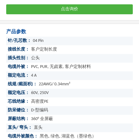
点击询价
产品参数
针/孔芯数：
04 Pin
接线长度：
客户定制长度
插头性别：
公头
电缆外被：
PVC, PUR, 无卤素, 客户定制材料
额定电流：
4 A
线规 (截面积)：
22AWG/ 0.34mm²
额定电压：
60V, 250V
芯线绝缘：
高密度PE
防呆键位：
D-型编码
屏蔽结构：
360° 全屏蔽
直头/ 弯头：
直头
电缆外被颜色：
黑色, 绿色, 湖蓝色（墨绿色）