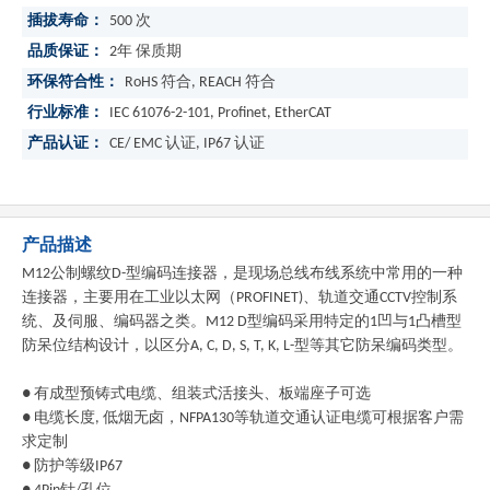
插拔寿命：
500 次
品质保证：
2年 保质期
环保符合性：
RoHS 符合, REACH 符合
行业标准：
IEC 61076-2-101, Profinet, EtherCAT
产品认证：
CE/ EMC 认证, IP67 认证
产品描述
M12
公制螺纹
D-
型编码连接器，是现场总线布线系统中常用的一种
连接器，主要用在工业以太网（
PROFINET)
、轨道交通
CCTV
控制系
统、及伺服、编码器之类。
M12 D
型编码采用特定的
1
凹与
1
凸槽型
防呆位结构设计，以区分
A, C, D, S, T, K, L-
型等其它防呆编码类型。
●
有成型预铸式电缆、组装式活接头、板端座子可选
●
电缆长度
,
低烟无卤，
NFPA130
等轨道交通认证电缆可根据客户需
求定制
●
防护等级
IP67