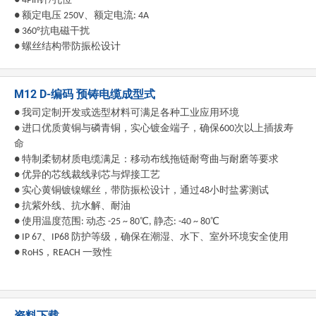
●
4Pin
针
/
孔位
●
额定电压
250V
、额定电流
: 4A
●
360°
抗电磁干扰
●
螺丝结构带防振松设计
M12 D-编码 预铸电缆成型式
● 我司定制开发或选型材料可满足各种工业应用环境
● 进口优质黄铜与磷青铜，实心镀金端子，确保600次以上插拔寿
命
● 特制柔韧材质电缆满足：移动布线拖链耐弯曲与耐磨等要求
● 优异的芯线裁线剥芯与焊接工艺
● 实心黄铜镀镍螺丝，带防振松设计，通过48小时盐雾测试
● 抗紫外线、抗水解、耐油
● 使用温度范围: 动态 -25 ~ 80℃, 静态: -40 ~ 80℃
● IP 67、IP68 防护等级，确保在潮湿、水下、室外环境安全使用
● RoHS，REACH 一致性
资料下载