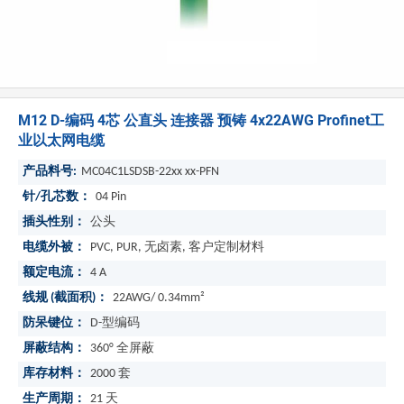
M12 D-编码 4芯 公直头 连接器 预铸 4x22AWG Profinet工
业以太网电缆
产品料号:
MC04C1LSDSB-22xx xx-PFN
针/孔芯数：
04 Pin
插头性别：
公头
电缆外被：
PVC, PUR, 无卤素, 客户定制材料
额定电流：
4 A
线规 (截面积)：
22AWG/ 0.34mm²
防呆键位：
D-型编码
屏蔽结构：
360° 全屏蔽
库存材料：
2000
套
生产周期：
21
天