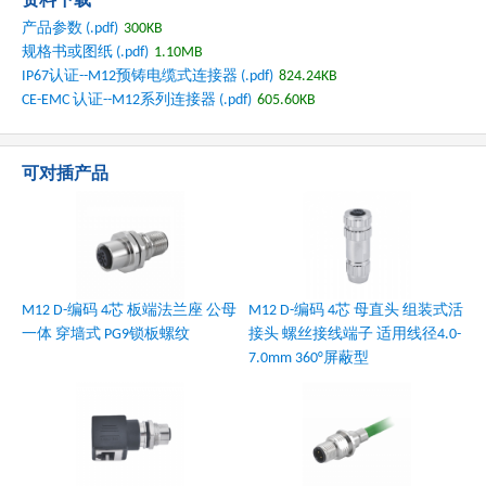
产品参数 (.pdf)
300KB
规格书或图纸 (.pdf)
1.10MB
IP67认证--M12预铸电缆式连接器
(.pdf)
824.24KB
CE-EMC 认证--M12系列连接器
(.pdf)
605.60KB
可对插产品
M12 D-编码 4芯 板端法兰座 公母
M12 D-编码 4芯 母直头 组装式活
一体 穿墙式 PG9锁板螺纹
接头 螺丝接线端子 适用线径4.0-
7.0mm 360°屏蔽型