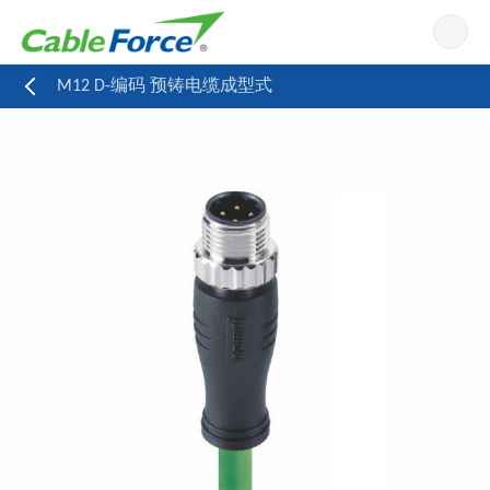
导航
M12 D-编码 预铸电缆成型式