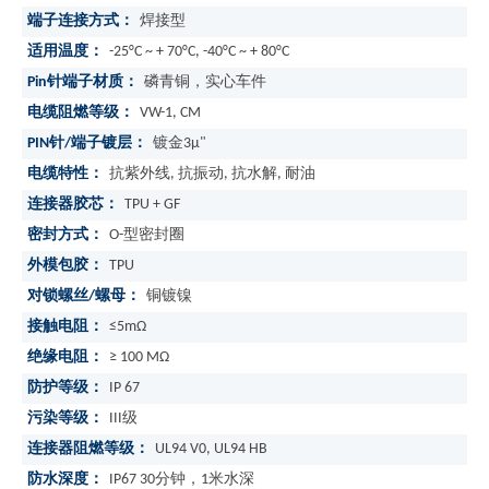
端子连接方式：
焊接型
适用温度：
-25°C ~ + 70°C, -40°C ~ + 80°C
Pin针端子材质：
磷青铜，实心车件
电缆阻燃等级：
VW-1, CM
PIN针/端子镀层：
镀金3μ"
电缆特性：
抗紫外线, 抗振动, 抗水解, 耐油
连接器胶芯：
TPU + GF
密封方式：
O-型密封圈
外模包胶：
TPU
对锁螺丝/螺母：
铜镀镍
接触电阻：
≤5mΩ
绝缘电阻：
≥ 100 MΩ
防护等级：
IP 67
污染等级：
III级
连接器阻燃等级：
UL94 V0, UL94 HB
防水深度：
IP67 30分钟，1米水深