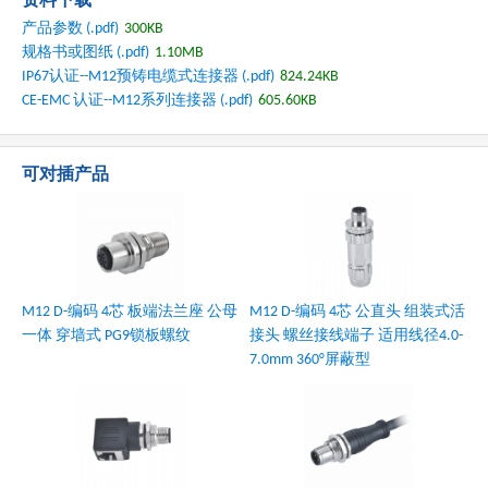
产品参数 (.pdf)
300KB
规格书或图纸 (.pdf)
1.10MB
IP67认证--M12预铸电缆式连接器
(.pdf)
824.24KB
CE-EMC 认证--M12系列连接器
(.pdf)
605.60KB
可对插产品
M12 D-编码 4芯 板端法兰座 公母
M12 D-编码 4芯 公直头 组装式活
一体 穿墙式 PG9锁板螺纹
接头 螺丝接线端子 适用线径4.0-
7.0mm 360°屏蔽型