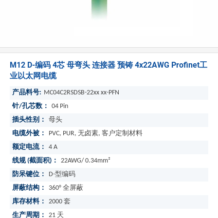
M12 D-编码 4芯 母弯头 连接器 预铸 4x22AWG Profinet工
业以太网电缆
产品料号:
MC04C2RSDSB-22xx xx-PFN
针/孔芯数：
04 Pin
插头性别：
母头
电缆外被：
PVC, PUR, 无卤素, 客户定制材料
额定电流：
4 A
线规 (截面积)：
22AWG/ 0.34mm²
防呆键位：
D-型编码
屏蔽结构：
360° 全屏蔽
库存材料：
2000
套
生产周期：
21
天