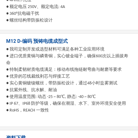
●
4Pin
针
/
孔位
●
额定电压
250V
、额定电流
: 4A
●
360°
抗电磁干扰
●
螺丝结构带防振松设计
M12 D-编码 预铸电缆成型式
● 我司定制开发或选型材料可满足各种工业应用环境
● 进口优质黄铜与磷青铜，实心镀金端子，确保600次以上插拔寿
命
● 特制柔韧材质电缆满足：移动布线拖链耐弯曲与耐磨等要求
● 优异的芯线裁线剥芯与焊接工艺
● 实心黄铜镀镍螺丝，带防振松设计，通过48小时盐雾测试
● 抗紫外线、抗水解、耐油
● 使用温度范围: 动态 -25 ~ 80℃, 静态: -40 ~ 80℃
● IP 67、IP68 防护等级，确保在潮湿、水下、室外环境安全使用
● RoHS，REACH 一致性
资料下载