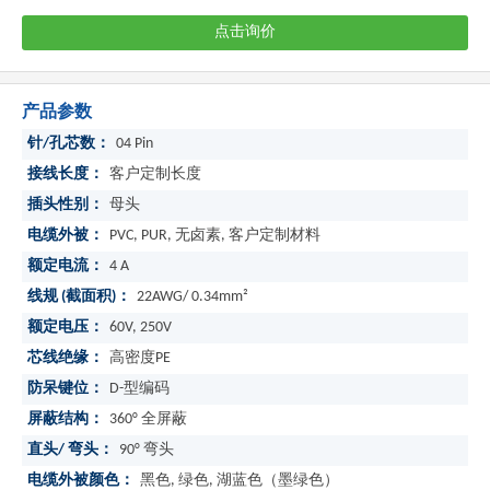
点击询价
产品参数
针/孔芯数：
04 Pin
接线长度：
客户定制长度
插头性别：
母头
电缆外被：
PVC, PUR, 无卤素, 客户定制材料
额定电流：
4 A
线规 (截面积)：
22AWG/ 0.34mm²
额定电压：
60V, 250V
芯线绝缘：
高密度PE
防呆键位：
D-型编码
屏蔽结构：
360° 全屏蔽
直头/ 弯头：
90° 弯头
电缆外被颜色：
黑色, 绿色, 湖蓝色（墨绿色）