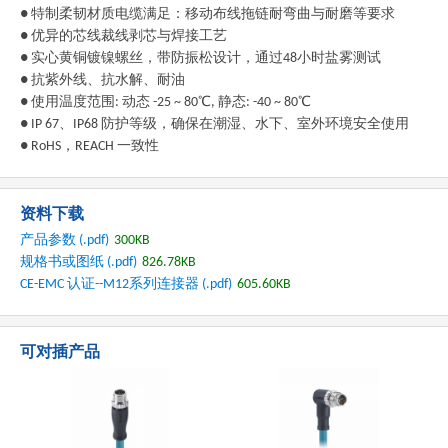
● 特制柔韧材质电缆满足：移动布线拖链耐弯曲与耐磨等要求
● 优异的芯线裁线剥芯与焊接工艺
● 实心黄铜镀镍螺丝，带防振松设计，通过48小时盐雾测试
● 抗紫外线、抗水解、耐油
● 使用温度范围: 动态 -25 ~ 80℃, 静态: -40 ~ 80℃
● IP 67、IP68 防护等级，确保在潮湿、水下、室外环境安全使用
● RoHS，REACH 一致性
资料下载
产品参数 (.pdf)
300KB
规格书或图纸 (.pdf)
826.78KB
CE-EMC 认证--M12系列连接器
(.pdf)
605.60KB
可对插产品