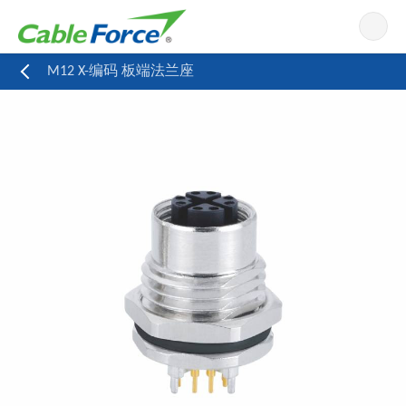
导航
M12 X-编码 板端法兰座