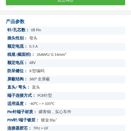
点击询价
产品参数
针/孔芯数：
08 Pin
插头性别：
母头
额定电流：
0.5 A
线规 (截面积)：
26AWG/ 0.14mm²
额定电压：
48V
防呆键位：
X-型编码
屏蔽结构：
360° 全屏蔽
直头/ 弯头：
直头
端子连接方式：
PCB针型
适用温度：
-40°C ~ + 105°C
Pin针端子材质：
磷青铜，实心车件
PIN针/端子镀层：
镀金30μ"
连接器胶芯：
TPU + GF