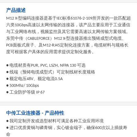
产品描述
M12 X-
型编码连接器是基于
IEC
标准
61076-2-109
所开发的一款匹配超
六类
10Gbps
高速以太网传输的连接器，该产品主要应用于工业通信
与工业网络布线，视频监控及其它需要高速以太网传输方案领域。
东莞中传（
CABLEFORCE
）
M12 X-
型连接器推出预铸成型式电缆、
PCB
面板式座子、及
M12-RJ45
定制化连接方案，电缆材料与规格长
度可根据客户具体的应用需求提供定制化服务。
●
电缆材质有
PUR, PVC, LSZH, NFPA 130
可选
●
线端（预铸电缆成型式）可定制线材长度规格
●
额定电压
48V
、额定电流
0.5A
● 500Mhz/ 10Gbps
●
工业防护等级
IP 67
中传工业连接器 - 产品特性
● 我司定制开发或选型材料可满足各种工业应用环境
● 进口优质黄铜与磷青铜，实心镀金端子，确保600次以上插拔寿
命