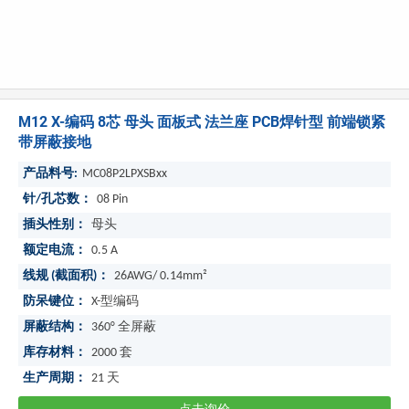
M12 X-编码 8芯 母头 面板式 法兰座 PCB焊针型 前端锁紧
带屏蔽接地
产品料号:
MC08P2LPXSBxx
针/孔芯数：
08 Pin
插头性别：
母头
额定电流：
0.5 A
线规 (截面积)：
26AWG/ 0.14mm²
防呆键位：
X-型编码
屏蔽结构：
360° 全屏蔽
库存材料：
2000
套
生产周期：
21
天