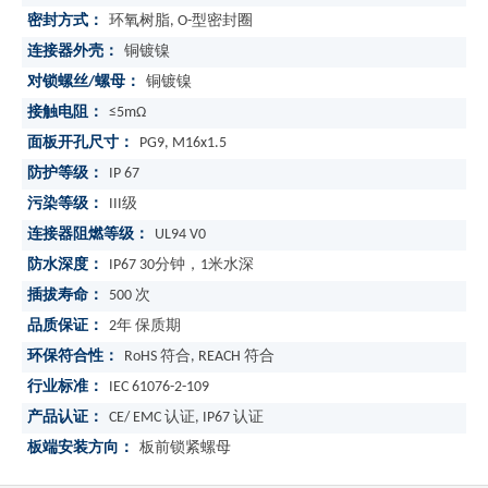
密封方式：
环氧树脂, O-型密封圈
连接器外壳：
铜镀镍
对锁螺丝/螺母：
铜镀镍
接触电阻：
≤5mΩ
面板开孔尺寸：
PG9, M16x1.5
防护等级：
IP 67
污染等级：
III级
连接器阻燃等级：
UL94 V0
防水深度：
IP67 30分钟，1米水深
插拔寿命：
500 次
品质保证：
2年 保质期
环保符合性：
RoHS 符合, REACH 符合
行业标准：
IEC 61076-2-109
产品认证：
CE/ EMC 认证, IP67 认证
板端安装方向：
板前锁紧螺母