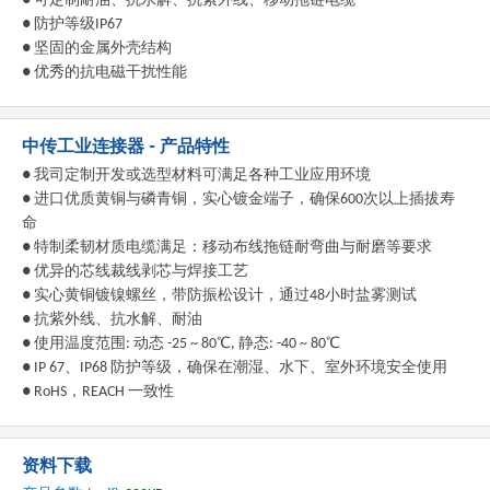
● 可定制耐油、抗水解、抗紫外线、移动拖链电缆
● 防护等级IP67
● 坚固的金属外壳结构
● 优秀的抗电磁干扰性能
中传工业连接器 - 产品特性
● 我司定制开发或选型材料可满足各种工业应用环境
● 进口优质黄铜与磷青铜，实心镀金端子，确保600次以上插拔寿
命
● 特制柔韧材质电缆满足：移动布线拖链耐弯曲与耐磨等要求
● 优异的芯线裁线剥芯与焊接工艺
● 实心黄铜镀镍螺丝，带防振松设计，通过48小时盐雾测试
● 抗紫外线、抗水解、耐油
● 使用温度范围: 动态 -25 ~ 80℃, 静态: -40 ~ 80℃
● IP 67、IP68 防护等级，确保在潮湿、水下、室外环境安全使用
● RoHS，REACH 一致性
资料下载