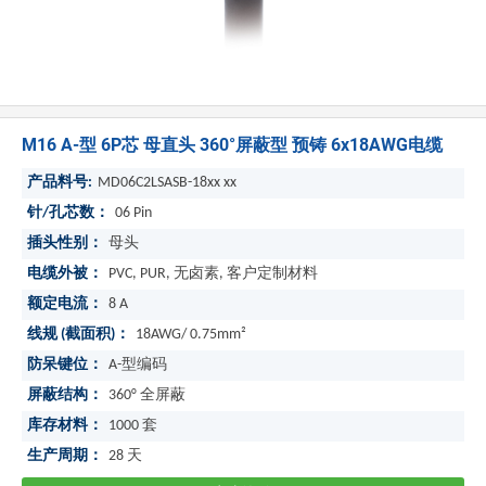
M16 A-型 6P芯 母直头 360°屏蔽型 预铸 6x18AWG电缆
产品料号:
MD06C2LSASB-18xx xx
针/孔芯数：
06 Pin
插头性别：
母头
电缆外被：
PVC, PUR, 无卤素, 客户定制材料
额定电流：
8 A
线规 (截面积)：
18AWG/ 0.75mm²
防呆键位：
A-型编码
屏蔽结构：
360° 全屏蔽
库存材料：
1000
套
生产周期：
28
天