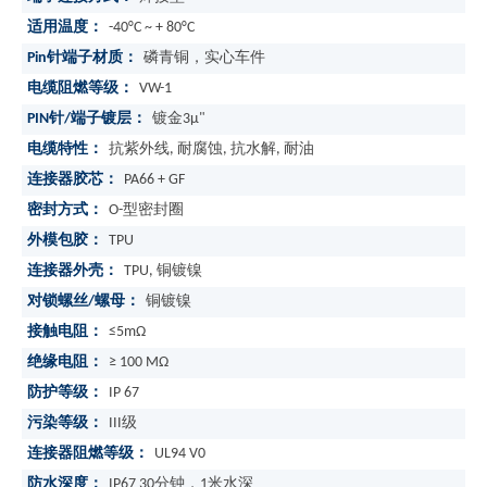
适用温度：
-40°C ~ + 80°C
Pin针端子材质：
磷青铜，实心车件
电缆阻燃等级：
VW-1
PIN针/端子镀层：
镀金3μ"
电缆特性：
抗紫外线, 耐腐蚀, 抗水解, 耐油
连接器胶芯：
PA66 + GF
密封方式：
O-型密封圈
外模包胶：
TPU
连接器外壳：
TPU, 铜镀镍
对锁螺丝/螺母：
铜镀镍
接触电阻：
≤5mΩ
绝缘电阻：
≥ 100 MΩ
防护等级：
IP 67
污染等级：
III级
连接器阻燃等级：
UL94 V0
防水深度：
IP67 30分钟，1米水深