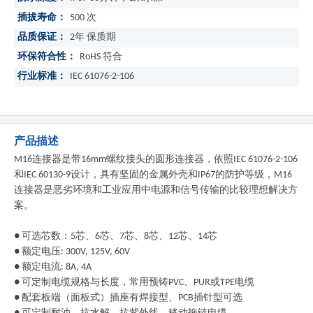
插拔寿命：
500 次
品质保证：
2年 保质期
环保符合性：
RoHS 符合
行业标准：
IEC 61076-2-106
产品描述
M16连接器是带16mm螺纹接头的圆形连接器，依照IEC 61076-2-106
和IEC 60130-9设计，具有坚固的金属外壳和IP67的防护等级，M16
连接器是恶劣环境和工业应用中电源和信号传输的比较理想解决方
案。
● 可选芯数：5芯、6芯、7芯、8芯、12芯、14芯
● 额定电压: 300V, 125V, 60V
● 额定电流: 8A, 4A
● 可定制电缆规格与长度，常用预铸PVC、PUR或TPE电缆
● 配套板端（面板式）插座有焊接型、PCB插针型可选