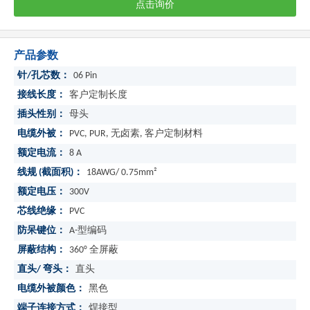
点击询价
产品参数
针/孔芯数：
06 Pin
接线长度：
客户定制长度
插头性别：
母头
电缆外被：
PVC, PUR, 无卤素, 客户定制材料
额定电流：
8 A
线规 (截面积)：
18AWG/ 0.75mm²
额定电压：
300V
芯线绝缘：
PVC
防呆键位：
A-型编码
屏蔽结构：
360° 全屏蔽
直头/ 弯头：
直头
电缆外被颜色：
黑色
端子连接方式：
焊接型