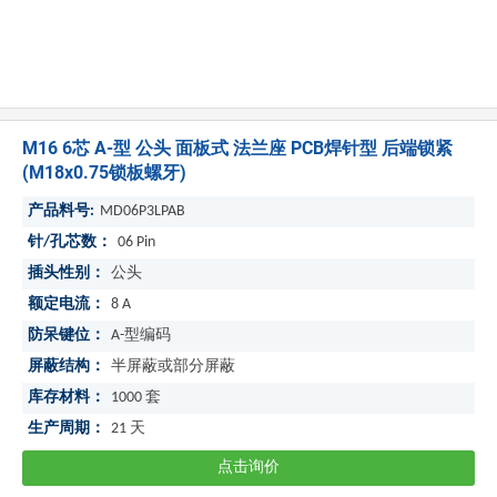
M16 6芯 A-型 公头 面板式 法兰座 PCB焊针型 后端锁紧
(M18x0.75锁板螺牙)
产品料号:
MD06P3LPAB
针/孔芯数：
06 Pin
插头性别：
公头
额定电流：
8 A
防呆键位：
A-型编码
屏蔽结构：
半屏蔽或部分屏蔽
库存材料：
1000
套
生产周期：
21
天
点击询价