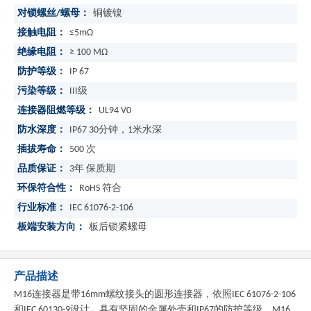
对锁螺丝/螺母：
铜镀镍
接触电阻：
≤5mΩ
绝缘电阻：
≥ 100 MΩ
防护等级：
IP 67
污染等级：
III级
连接器阻燃等级：
UL94 V0
防水深度：
IP67 30分钟，1米水深
插拔寿命：
500 次
品质保证：
3年 保质期
环保符合性：
RoHS 符合
行业标准：
IEC 61076-2-106
板端安装方向：
板后锁紧螺母
产品描述
M16连接器是带16mm螺纹接头的圆形连接器，依照IEC 61076-2-106
和IEC 60130-9设计，具有坚固的金属外壳和IP67的防护等级，M16