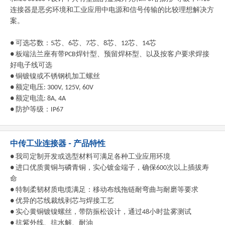
连接器是恶劣环境和工业应用中电源和信号传输的比较理想解决方
案。
● 可选芯数：5芯、6芯、7芯、8芯、12芯、14芯
● 板端法兰座有带PCB焊针型、预留焊杯型、以及按客户要求焊接
好电子线可选
● 铜镀镍或不锈钢机加工螺丝
● 额定电压: 300V, 125V, 60V
● 额定电流: 8A, 4A
● 防护等级：IP67
中传工业连接器 - 产品特性
● 我司定制开发或选型材料可满足各种工业应用环境
● 进口优质黄铜与磷青铜，实心镀金端子，确保600次以上插拔寿
命
● 特制柔韧材质电缆满足：移动布线拖链耐弯曲与耐磨等要求
● 优异的芯线裁线剥芯与焊接工艺
● 实心黄铜镀镍螺丝，带防振松设计，通过48小时盐雾测试
● 抗紫外线、抗水解、耐油