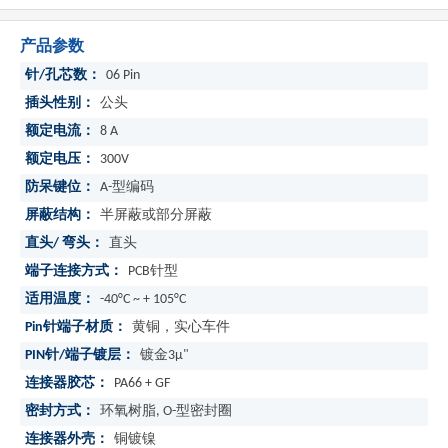
产品参数
针/孔芯数：
06 Pin
插头性别：
公头
额定电流：
8 A
额定电压：
300V
防呆键位：
A-型编码
屏蔽结构：
半屏蔽或部分屏蔽
直头/ 弯头：
直头
端子连接方式：
PCB针型
适用温度：
-40°C ~ + 105°C
Pin针端子材质：
黄铜，实心车件
PIN针/端子镀层：
镀金3μ"
连接器胶芯：
PA66 + GF
密封方式：
环氧树脂, O-型密封圈
连接器外壳：
铜镀镍