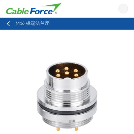
导航
M16 板端法兰座