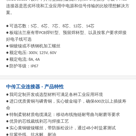
连接器是恶劣环境和工业应用中电源和信号传输的比较理想解决方
案。
● 可选芯数：5芯、6芯、7芯、8芯、12芯、14芯
● 板端法兰座有带PCB焊针型、预留焊杯型、以及按客户要求焊接
好电子线可选
● 铜镀镍或不锈钢机加工螺丝
● 额定电压: 300V, 125V, 60V
● 额定电流: 8A, 4A
● 防护等级：IP67
中传工业连接器 - 产品特性
● 我司定制开发或选型材料可满足各种工业应用环境
● 进口优质黄铜与磷青铜，实心镀金端子，确保600次以上插拔寿
命
● 特制柔韧材质电缆满足：移动布线拖链耐弯曲与耐磨等要求
● 优异的芯线裁线剥芯与焊接工艺
● 实心黄铜镀镍螺丝，带防振松设计，通过48小时盐雾测试
● 抗紫外线、抗水解、耐油