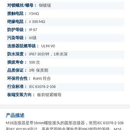
对锁螺丝/螺母：
铜镀镍
接触电阻：
≤5mΩ
绝缘电阻：
≥ 100 MΩ
防护等级：
IP 67
污染等级：
III级
连接器阻燃等级：
UL94 V0
防水深度：
IP67 30分钟，1米水深
插拔寿命：
500 次
品质保证：
3年 保质期
环保符合性：
RoHS 符合
行业标准：
IEC 61076-2-106
板端安装方向：
板前锁紧螺母
产品描述
M16连接器是带16mm螺纹接头的圆形连接器，依照IEC 61076-2-106
和IEC 60130-9设计，具有坚固的金属外壳和IP67的防护等级，M16