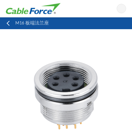
导航
M16 板端法兰座