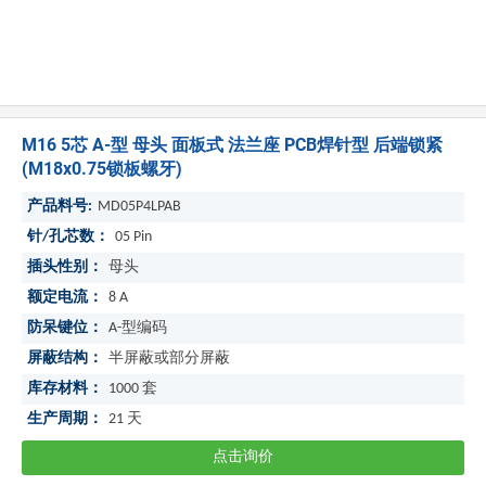
M16 5芯 A-型 母头 面板式 法兰座 PCB焊针型 后端锁紧
(M18x0.75锁板螺牙)
产品料号:
MD05P4LPAB
针/孔芯数：
05 Pin
插头性别：
母头
额定电流：
8 A
防呆键位：
A-型编码
屏蔽结构：
半屏蔽或部分屏蔽
库存材料：
1000
套
生产周期：
21
天
点击询价