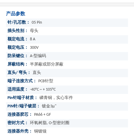
产品参数
针/孔芯数：
05 Pin
插头性别：
母头
额定电流：
8 A
额定电压：
300V
防呆键位：
A-型编码
屏蔽结构：
半屏蔽或部分屏蔽
直头/ 弯头：
直头
端子连接方式：
PCB针型
适用温度：
-40°C ~ + 105°C
Pin针端子材质：
磷青铜，实心车件
PIN针/端子镀层：
镀金3μ"
连接器胶芯：
PA66 + GF
密封方式：
环氧树脂, O-型密封圈
连接器外壳：
铜镀镍