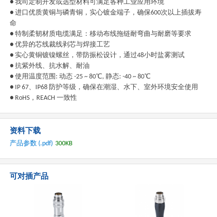
● 我司定制开发或选型材料可满足各种工业应用环境
● 进口优质黄铜与磷青铜，实心镀金端子，确保600次以上插拔寿
命
● 特制柔韧材质电缆满足：移动布线拖链耐弯曲与耐磨等要求
● 优异的芯线裁线剥芯与焊接工艺
● 实心黄铜镀镍螺丝，带防振松设计，通过48小时盐雾测试
● 抗紫外线、抗水解、耐油
● 使用温度范围: 动态 -25 ~ 80℃, 静态: -40 ~ 80℃
● IP 67、IP68 防护等级，确保在潮湿、水下、室外环境安全使用
● RoHS，REACH 一致性
资料下载
产品参数 (.pdf)
300KB
可对插产品