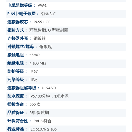
电缆阻燃等级：
VW-1
PIN针/端子镀层：
镀金3μ"
连接器胶芯：
PA66 + GF
密封方式：
环氧树脂, O-型密封圈
连接器外壳：
铜镀镍
对锁螺丝/螺母：
铜镀镍
接触电阻：
≤5mΩ
绝缘电阻：
≥ 100 MΩ
防护等级：
IP 67
污染等级：
III级
连接器阻燃等级：
UL94 V0
防水深度：
IP67 30分钟，1米水深
插拔寿命：
500 次
品质保证：
3年 保质期
环保符合性：
RoHS 符合
行业标准：
IEC 61076-2-106