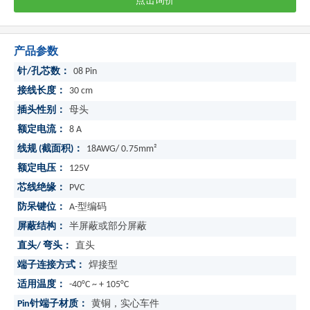
点击询价
产品参数
针/孔芯数：
08 Pin
接线长度：
30 cm
插头性别：
母头
额定电流：
8 A
线规 (截面积)：
18AWG/ 0.75mm²
额定电压：
125V
芯线绝缘：
PVC
防呆键位：
A-型编码
屏蔽结构：
半屏蔽或部分屏蔽
直头/ 弯头：
直头
端子连接方式：
焊接型
适用温度：
-40°C ~ + 105°C
Pin针端子材质：
黄铜，实心车件