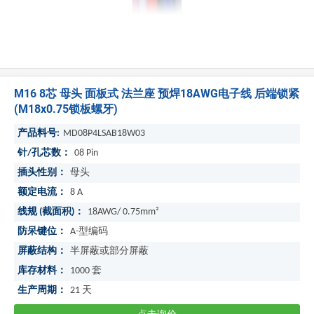
M16 8芯 母头 面板式 法兰座 预焊18AWG电子线 后端锁紧
(M18x0.75锁板螺牙)
产品料号:
MD08P4LSAB18W03
针/孔芯数：
08 Pin
插头性别：
母头
额定电流：
8 A
线规 (截面积)：
18AWG/ 0.75mm²
防呆键位：
A-型编码
屏蔽结构：
半屏蔽或部分屏蔽
库存材料：
1000
套
生产周期：
21
天