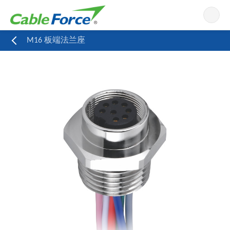
导航
M16 板端法兰座