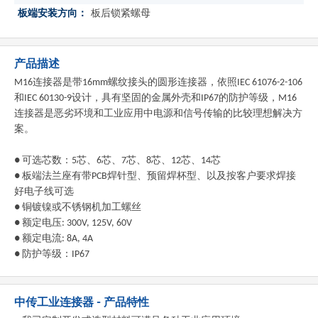
板端安装方向：
板后锁紧螺母
产品描述
M16连接器是带16mm螺纹接头的圆形连接器，依照IEC 61076-2-106
和IEC 60130-9设计，具有坚固的金属外壳和IP67的防护等级，M16
连接器是恶劣环境和工业应用中电源和信号传输的比较理想解决方
案。
● 可选芯数：5芯、6芯、7芯、8芯、12芯、14芯
● 板端法兰座有带PCB焊针型、预留焊杯型、以及按客户要求焊接
好电子线可选
● 铜镀镍或不锈钢机加工螺丝
● 额定电压: 300V, 125V, 60V
● 额定电流: 8A, 4A
● 防护等级：IP67
中传工业连接器 - 产品特性